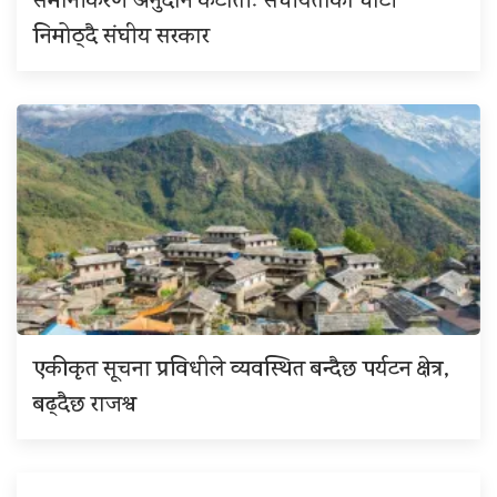
समानीकरण अनुदान कटौतीः संघीयताको घाँटी
निमोठ्दै संघीय सरकार
एकीकृत सूचना प्रविधीले व्यवस्थित बन्दैछ पर्यटन क्षेत्र,
बढ्दैछ राजश्व