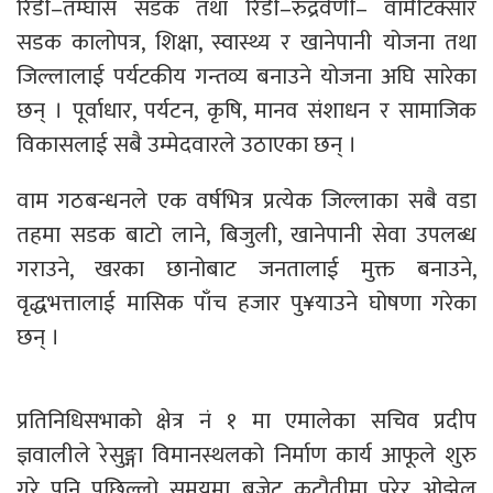
रिडी–तम्घास सडक तथा रिडी–रुद्रवेणी– वामीटक्सार
सडक कालोपत्र, शिक्षा, स्वास्थ्य र खानेपानी योजना तथा
जिल्लालाई पर्यटकीय गन्तव्य बनाउने योजना अघि सारेका
छन् । पूर्वाधार, पर्यटन, कृषि, मानव संशाधन र सामाजिक
विकासलाई सबै उम्मेदवारले उठाएका छन् ।
वाम गठबन्धनले एक वर्षभित्र प्रत्येक जिल्लाका सबै वडा
तहमा सडक बाटो लाने, बिजुली, खानेपानी सेवा उपलब्ध
गराउने, खरका छानोबाट जनतालाई मुक्त बनाउने,
वृद्धभत्तालाई मासिक पाँच हजार पु¥याउने घोषणा गरेका
छन् ।
प्रतिनिधिसभाको क्षेत्र नं १ मा एमालेका सचिव प्रदीप
ज्ञवालीले रेसुङ्गा विमानस्थलको निर्माण कार्य आफूले शुरु
गरे पनि पछिल्लो समयमा बजेट कटौतीमा परेर ओझेल