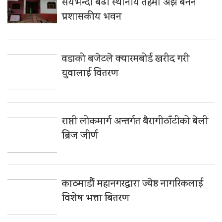
सयभन्दा बढी स्थानीय तहमा अझै बनेन
प्रशासकीय भवन
वडाको बजेटले क्यारमबोर्ड खरीद गरी
युवालाई वितरण
राप्ती लोकमार्ग अन्तर्गत बैरागीठाँटीको बेली
ब्रिज जीर्ण
काठमाडौं महानगरद्वारा ज्येष्ठ नागरिकलाई
विशेष भत्ता बितरण