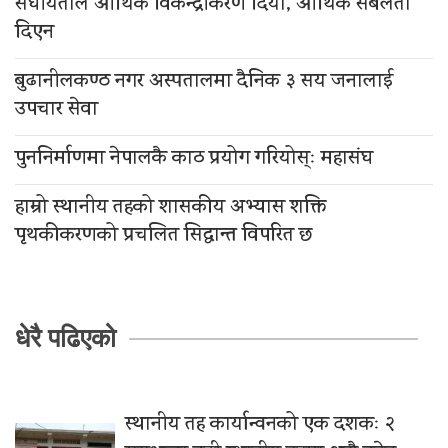
संघीयताले आर्थिक विकेन्द्रीकरण दियो, आर्थिक सबलता
दिएन
बुढानीलकण्ठ नगर अस्पतालमा दैनिक ३ सय जनालाई
उपचार सेवा
पुननिर्माणमा नेपालकै काठ प्रयोग गरियोस्ः महासंघ
हाम्रो स्थानीय तहको शासकीय अभ्यास शक्ति
पृथकीकरणको प्रचलित सिद्धान्त विपरित छ
धेरै पढिएको
स्थानीय तह कार्यान्वनको एक दशकः २