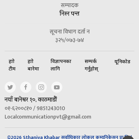
सम्पादक
निरन पन्त
सूचना विभाग दर्ता न
३२५/०७३-७४
हाम्रो
हाम्रो
विज्ञापनका
सम्पर्क
यूनिकोड
टीम
बारेमा
लागि
गर्नुहोस्
नयाँ बानेश्वर १०, काठमाडौं
०१-६२००८१० / 9851243010
Localcommunicationpvt@gmail.com
©2026 Sthaniya Khabar सर्वाधिकार लोकल कम्युनिकेसन प्रा.लि |