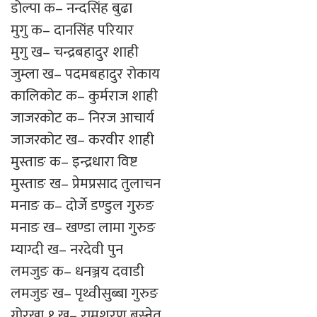
डोल्पा क– नन्दसिंह बुढा
मुगु क– दानसिंह परियार
मुगु ख– चन्द्रबहादुर शाही
जुम्ला ख– पदमबहादुर रोकाय
कालिकोट क– कुर्मराज शाही
जाजरकोट क– निरज आचार्य
जाजरकोट ख– करवीर शाही
मुस्ताङ क– इन्द्रधारा विष्ट
मुस्ताङ ख– प्रेमप्रसाद तुलाचन
मनाङ क– दोर्जे डण्डुल गुरुङ
मनाङ ख– खण्डा लामा गुरुङ
म्याग्दी ख– नरदेवी पुन
लमजुङ क– धनञ्जय दवाडी
लमजुङ ख– पृथ्वीसुब्बा गुरुङ
गोरखा १ ख– रामशरण बस्नेत