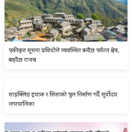
एकीकृत सूचना प्रविधीले व्यवस्थित बन्दैछ पर्यटन क्षेत्र,
बढ्दैछ राजश्व
साइक्लिङ ट्रयाक र सिसाको पुल निर्माण गर्दै सूर्योदय
नगरपालिका