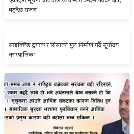
एकीकृत सूचना प्रविधीले व्यवस्थित बन्दैछ पर्यटन क्षेत्र,
बढ्दैछ राजश्व
साइक्लिङ ट्रयाक र सिसाको पुल निर्माण गर्दै सूर्योदय
नगरपालिका