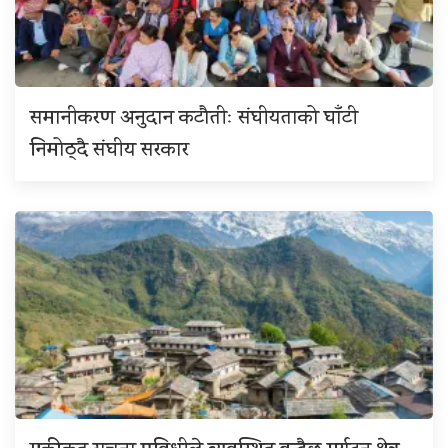
समानीकरण अनुदान कटौतीः संघीयताको घाँटी
निमोठ्दै संघीय सरकार