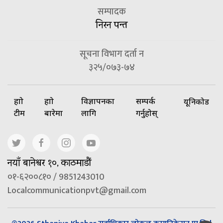
सम्पादक
निरन पन्त
सूचना विभाग दर्ता न
३२५/०७३-७४
हाम्रो
हाम्रो
विज्ञापनका
सम्पर्क
यूनिकोड
टीम
बारेमा
लागि
गर्नुहोस्
नयाँ बानेश्वर १०, काठमाडौं
०१-६२००८१० / 9851243010
Localcommunicationpvt@gmail.com