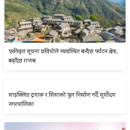
एकीकृत सूचना प्रविधीले व्यवस्थित बन्दैछ पर्यटन क्षेत्र,
बढ्दैछ राजश्व
साइक्लिङ ट्रयाक र सिसाको पुल निर्माण गर्दै सूर्योदय
नगरपालिका