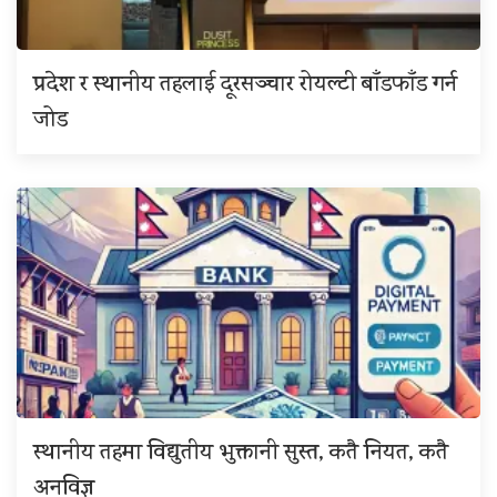
प्रदेश र स्थानीय तहलाई दूरसञ्चार रोयल्टी बाँडफाँड गर्न
जोड
स्थानीय तहमा विद्युतीय भुक्तानी सुस्त, कतै नियत, कतै
अनविज्ञ