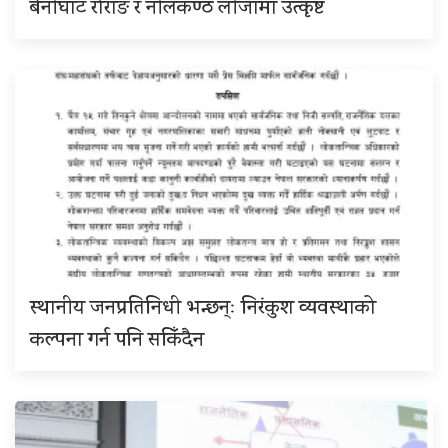
बेनीघाट रोराङ र नीलकण्ठ लीजामा उत्कृष्ट
स्थानीय जनप्रतिनिधी भन्छन्ः निरंकुश व्यवस्थाको
कल्पना गर्न पनि सकिँदैन