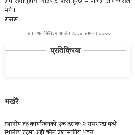
अब सेवासुविधा गाउँबाटै प्राप्त हुन्छ”– प्रजिअ अधिकारीले
भने ।
रासस
प्रकाशित मिति : २ आश्विन २०७४, सोमबार ००:००
प्रतिक्रिया
भर्खरै
स्थानीय तह कार्यान्वनको एक दशकः २ सयभन्दा बढी
स्थानीय तहमा अझै बनेन प्रशासकीय भवन