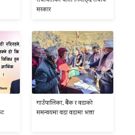
संघीयताको घाँटी निमोठ्दै संघीय
सरकार
गाउँपालिका, बैंक र वडाको
कट
समन्वयमा वडा वडामा भत्ता