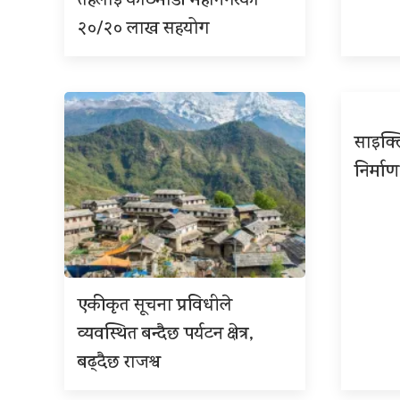
तहलाई काठमाडौं महानगरको
२०/२० लाख सहयोग
साइक्ल
निर्माण
एकीकृत सूचना प्रविधीले
व्यवस्थित बन्दैछ पर्यटन क्षेत्र,
बढ्दैछ राजश्व