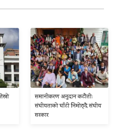
ेस्रो
समानीकरण अनुदान कटौतीः
संघीयताको घाँटी निमोठ्दै संघीय
सरकार