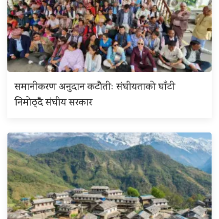
समानीकरण अनुदान कटौतीः संघीयताको घाँटी
निमोठ्दै संघीय सरकार