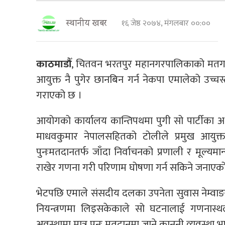
१६ जेष्ठ २०७४, मंगलबार ००:००
स्थानीय खबर
काठमाडौँ
, चितवन भरतपुर महानगरपालिकाको मतगणन
आयुक्त नै पुगेर छानबिन गर्न नेकपा एमालेको उच्च
गराएको छ ।
आयोगको कार्यालय कान्तिपथमा पुगी सो पार्टीका अध
माधवकुमार नेपालसहितको टोलीले प्रमुख आयुक
पुनःमतदानतर्फ जाँदा निर्वाचनको प्रणाली र मूल्यम
राखेर गणना गरी परिणाम घोषणा गर्न सकिने जनाएक
भेटपछि एमाले संसदीय दलका उपनेता सुवास नेम्वाङले मत
नियन्त्रणमा लिइसकेकाले सो घटनालाई गणनास्थ
अवस्थामा मात्र पुनः मतदानमा जाने कानुनी व्यवस्था 