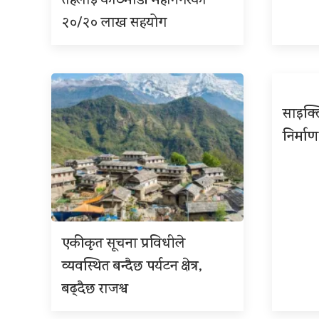
तहलाई काठमाडौं महानगरको
२०/२० लाख सहयोग
साइक्ल
निर्माण
एकीकृत सूचना प्रविधीले
व्यवस्थित बन्दैछ पर्यटन क्षेत्र,
बढ्दैछ राजश्व