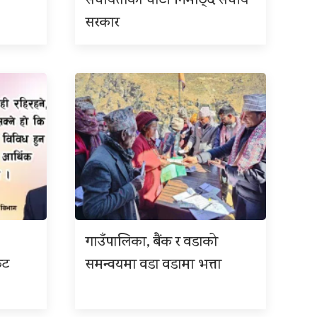
संघीयताको घाँटी निमोठ्दै संघीय
सरकार
गाउँपालिका, बैंक र वडाको
कट
समन्वयमा वडा वडामा भत्ता