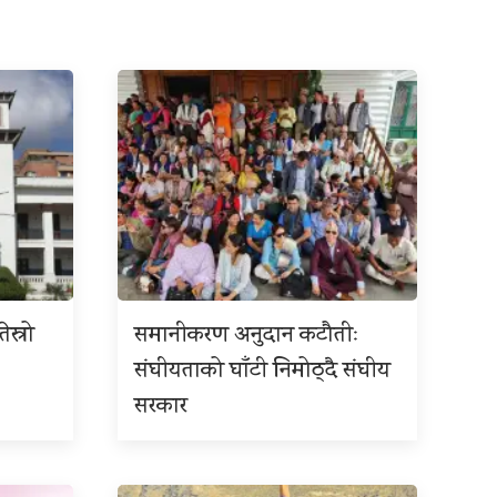
ेस्रो
समानीकरण अनुदान कटौतीः
संघीयताको घाँटी निमोठ्दै संघीय
सरकार