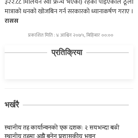
३२२.८८ मिलियन स्वी फ्रेन्च भएको) रहेको पाइएकाले ठूलो
मात्राको धनको खोजबिन गर्न सरकारको ध्यानाकर्षण गराए ।
रासस
प्रकाशित मिति : ४ आश्विन २०७५, बिहिबार ००:००
प्रतिक्रिया
भर्खरै
स्थानीय तह कार्यान्वनको एक दशकः २ सयभन्दा बढी
स्थानीय तहमा अझै बनेन प्रशासकीय भवन