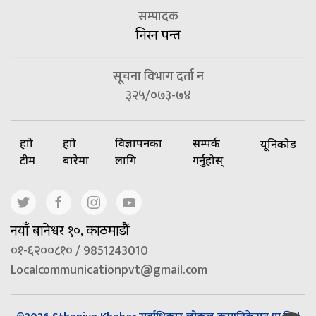
सम्पादक
निरन पन्त
सूचना विभाग दर्ता न
३२५/०७३-७४
हाम्रो
हाम्रो
विज्ञापनका
सम्पर्क
यूनिकोड
टीम
बारेमा
लागि
गर्नुहोस्
नयाँ बानेश्वर १०, काठमाडौं
०१-६२००८१० / 9851243010
Localcommunicationpvt@gmail.com