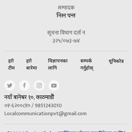
सम्पादक
निरन पन्त
सूचना विभाग दर्ता न
३२५/०७३-७४
हाम्रो
हाम्रो
विज्ञापनका
सम्पर्क
यूनिकोड
टीम
बारेमा
लागि
गर्नुहोस्
नयाँ बानेश्वर १०, काठमाडौं
०१-६२००८१० / 9851243010
Localcommunicationpvt@gmail.com