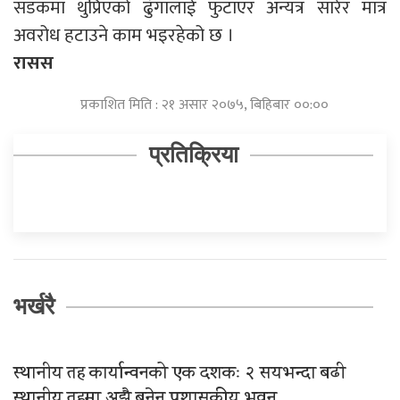
सडकमा थुप्रिएको ढुंगालाई फुटाएर अन्यत्र सारेर मात्र
अवरोध हटाउने काम भइरहेको छ ।
रासस
प्रकाशित मिति : २१ असार २०७५, बिहिबार ००:००
प्रतिक्रिया
भर्खरै
स्थानीय तह कार्यान्वनको एक दशकः २ सयभन्दा बढी
स्थानीय तहमा अझै बनेन प्रशासकीय भवन