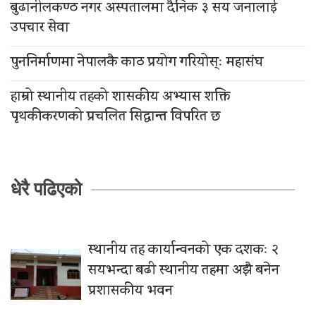
बुढानीलकण्ठ नगर अस्पतालमा दैनिक ३ सय जनालाई
उपचार सेवा
पुननिर्माणमा नेपालकै काठ प्रयोग गरियोस्ः महासंघ
हाम्रो स्थानीय तहको शासकीय अभ्यास शक्ति
पृथकीकरणको प्रचलित सिद्धान्त विपरित छ
धेरै पढिएको
स्थानीय तह कार्यान्वनको एक दशकः २
सयभन्दा बढी स्थानीय तहमा अझै बनेन
प्रशासकीय भवन