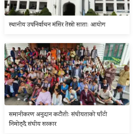
स्थानीय उपनिर्वाचन मंसिर तेस्रो साताः आयोग
समानीकरण अनुदान कटौतीः संघीयताको घाँटी
निमोठ्दै संघीय सरकार