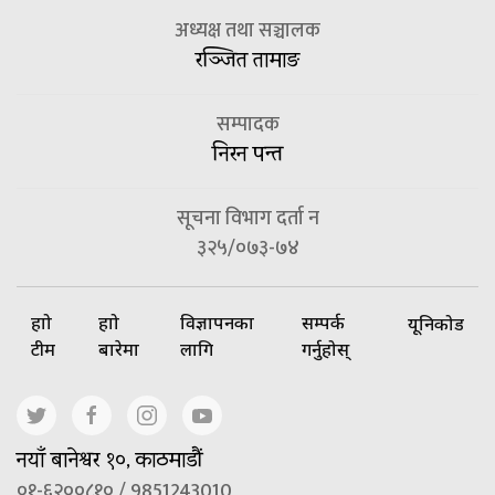
अध्यक्ष तथा सञ्चालक
रञ्जित तामाङ
सम्पादक
निरन पन्त
सूचना विभाग दर्ता न
३२५/०७३-७४
हाम्रो
हाम्रो
विज्ञापनका
सम्पर्क
यूनिकोड
टीम
बारेमा
लागि
गर्नुहोस्
नयाँ बानेश्वर १०, काठमाडौं
०१-६२००८१० / 9851243010