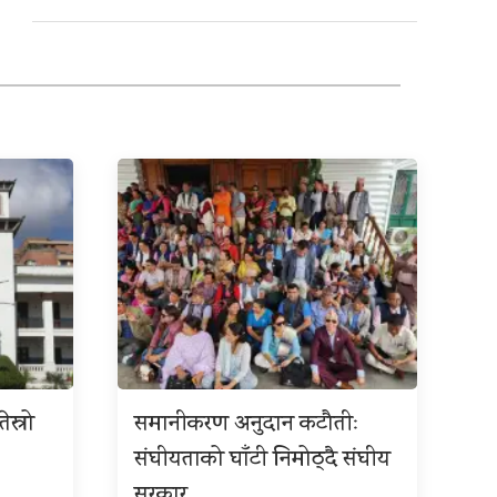
ेस्रो
समानीकरण अनुदान कटौतीः
संघीयताको घाँटी निमोठ्दै संघीय
सरकार