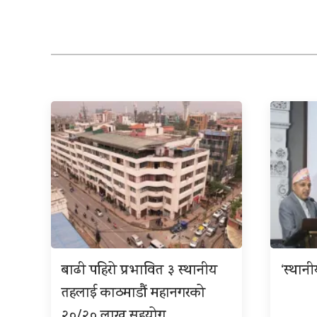
बाढी पहिरो प्रभावित ३ स्थानीय
‘स्थान
तहलाई काठमाडौं महानगरको
२०/२० लाख सहयोग