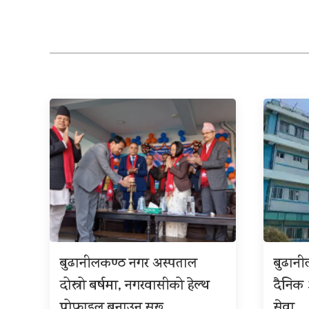
बुढानीलकण्ठ नगर अस्पताल
बुढान
दोस्रो बर्षमा, नगरवासीको हेल्थ
दैनिक
प्रोफाइल बनाउन सुरू
सेवा