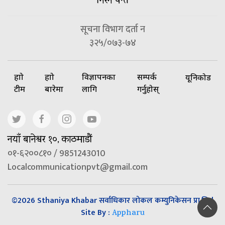
निरन पन्त
सूचना विभाग दर्ता न
३२५/०७३-७४
हाम्रो
हाम्रो
विज्ञापनका
सम्पर्क
यूनिकोड
टीम
बारेमा
लागि
गर्नुहोस्
नयाँ बानेश्वर १०, काठमाडौं
०१-६२००८१० / 9851243010
Localcommunicationpvt@gmail.com
©2026 Sthaniya Khabar सर्वाधिकार लोकल कम्युनिकेसन प्रा.लि |
Site By :
Appharu