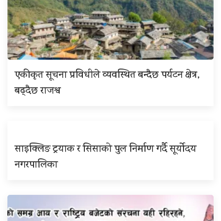
एकीकृत सूचना प्रविधीले व्यवस्थित बन्दैछ पर्यटन क्षेत्र,
बढ्दैछ राजश्व
साइक्लिङ ट्रयाक र सिसाको पुल निर्माण गर्दै सूर्योदय
नगरपालिका