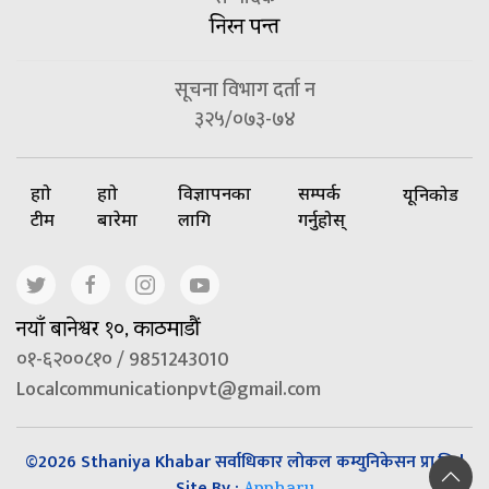
निरन पन्त
सूचना विभाग दर्ता न
३२५/०७३-७४
हाम्रो
हाम्रो
विज्ञापनका
सम्पर्क
यूनिकोड
टीम
बारेमा
लागि
गर्नुहोस्
नयाँ बानेश्वर १०, काठमाडौं
०१-६२००८१० / 9851243010
Localcommunicationpvt@gmail.com
©2026 Sthaniya Khabar सर्वाधिकार लोकल कम्युनिकेसन प्रा.लि |
Site By :