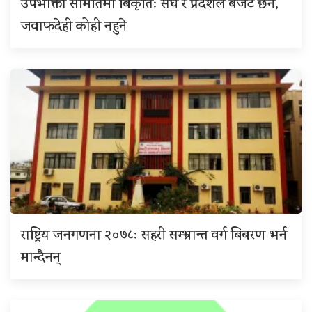
उपभोक्ता समितिमा बिकृतिः संघ र प्रदेशले बजेट छर्ने,
जवाफदेही कोही नहुने
राष्ट्रिय जनगणना २०७८ः सहरी सम्भ्रान्त वर्ग बिबरण भर्न
मान्दैनन्