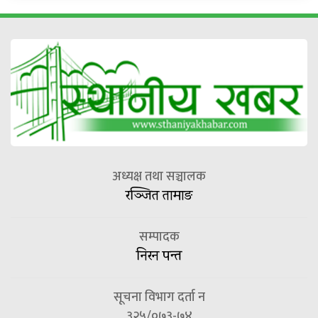
अध्यक्ष तथा सञ्चालक
रञ्जित तामाङ
सम्पादक
निरन पन्त
सूचना विभाग दर्ता न
३२५/०७३-७४