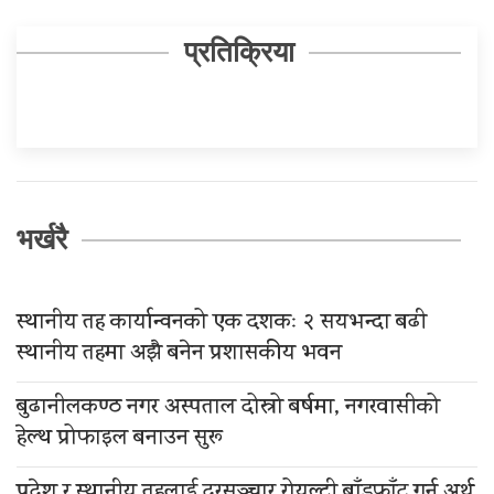
प्रतिक्रिया
भर्खरै
स्थानीय तह कार्यान्वनको एक दशकः २ सयभन्दा बढी
स्थानीय तहमा अझै बनेन प्रशासकीय भवन
बुढानीलकण्ठ नगर अस्पताल दोस्रो बर्षमा, नगरवासीको
हेल्थ प्रोफाइल बनाउन सुरू
प्रदेश र स्थानीय तहलाई दूरसञ्चार रोयल्टी बाँडफाँट गर्न अर्थ