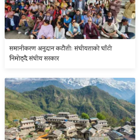
समानीकरण अनुदान कटौतीः संघीयताको घाँटी
निमोठ्दै संघीय सरकार