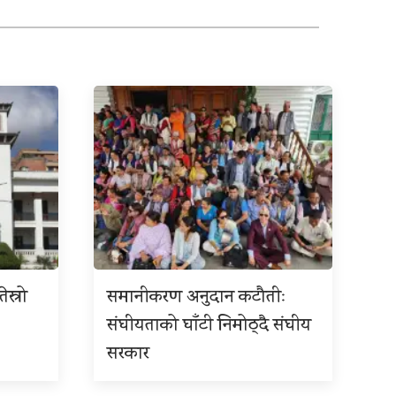
ेस्रो
समानीकरण अनुदान कटौतीः
संघीयताको घाँटी निमोठ्दै संघीय
सरकार