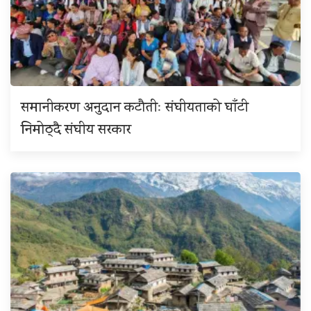
समानीकरण अनुदान कटौतीः संघीयताको घाँटी
निमोठ्दै संघीय सरकार