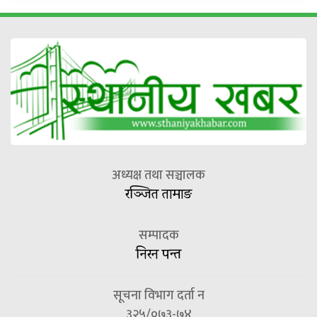
अध्यक्ष तथा सञ्चालक
रञ्जित तामाङ
सम्पादक
निरन पन्त
सूचना विभाग दर्ता न
३२५/०७३-७४