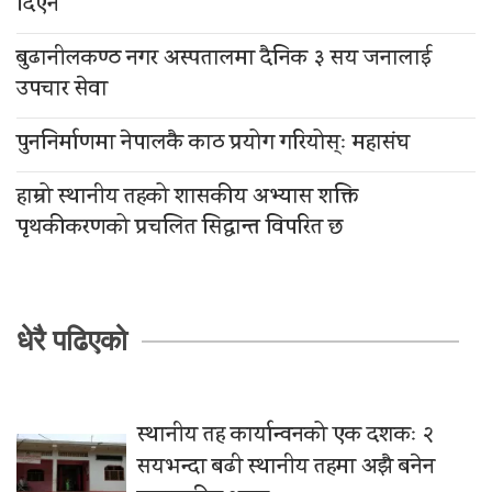
दिएन
बुढानीलकण्ठ नगर अस्पतालमा दैनिक ३ सय जनालाई
उपचार सेवा
पुननिर्माणमा नेपालकै काठ प्रयोग गरियोस्ः महासंघ
हाम्रो स्थानीय तहको शासकीय अभ्यास शक्ति
पृथकीकरणको प्रचलित सिद्धान्त विपरित छ
धेरै पढिएको
स्थानीय तह कार्यान्वनको एक दशकः २
सयभन्दा बढी स्थानीय तहमा अझै बनेन