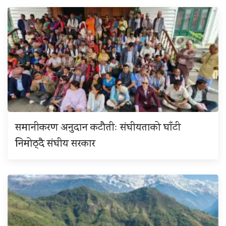
समानीकरण अनुदान कटौतीः संघीयताको घाँटी
निमोठ्दै संघीय सरकार