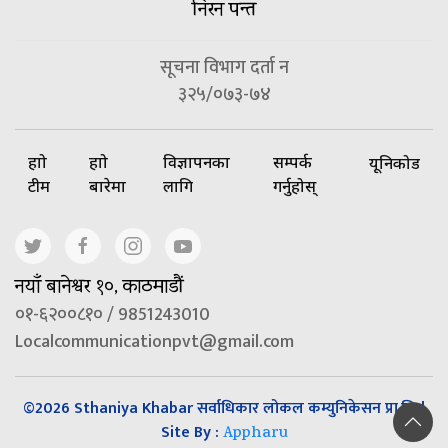
निरन पन्त
सूचना विभाग दर्ता न
३२५/०७३-७४
हाम्रो
हाम्रो
विज्ञापनका
सम्पर्क
यूनिकोड
टीम
बारेमा
लागि
गर्नुहोस्
नयाँ बानेश्वर १०, काठमाडौं
०१-६२००८१० / 9851243010
Localcommunicationpvt@gmail.com
©2026 Sthaniya Khabar सर्वाधिकार लोकल कम्युनिकेसन प्रा.लि |
Site By :
Appharu