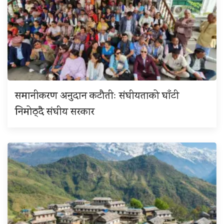
समानीकरण अनुदान कटौतीः संघीयताको घाँटी
निमोठ्दै संघीय सरकार