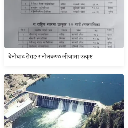
बेनीघाट रोराङ र नीलकण्ठ लीजामा उत्कृष्ट