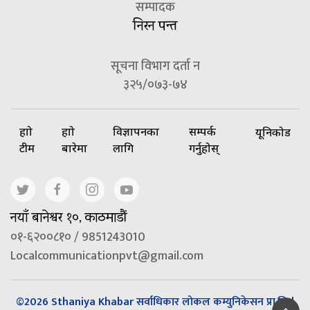
सम्पादक
निरन पन्त
सूचना विभाग दर्ता न
३२५/०७३-७४
हाम्रो
हाम्रो
विज्ञापनका
सम्पर्क
यूनिकोड
टीम
बारेमा
लागि
गर्नुहोस्
नयाँ बानेश्वर १०, काठमाडौं
०१-६२००८१० / 9851243010
Localcommunicationpvt@gmail.com
©2026 Sthaniya Khabar सर्वाधिकार लोकल कम्युनिकेसन प्रा.लि |