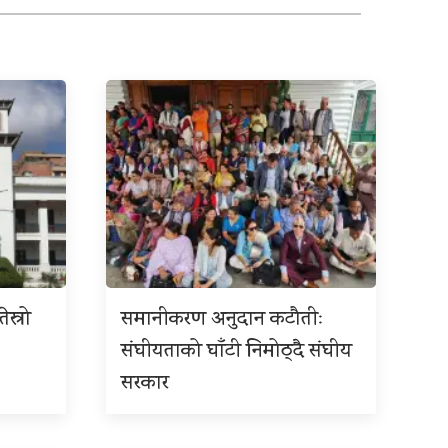
ेस्रो
समानीकरण अनुदान कटौतीः
संघीयताको घाँटी निमोठ्दै संघीय
सरकार