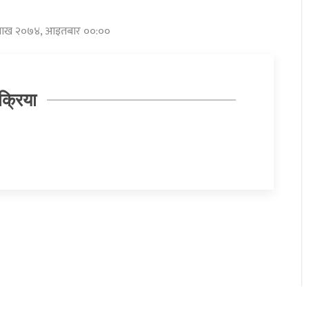
बैशाख २०७४, आइतबार ००:००
क्रिया