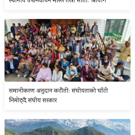
स्थानीय उपनिर्वाचन मंसिर तेस्रो साताः आयोग
समानीकरण अनुदान कटौतीः संघीयताको घाँटी
निमोठ्दै संघीय सरकार