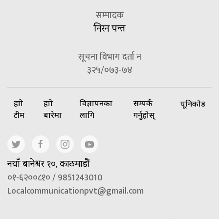
सम्पादक
निरन पन्त
सूचना विभाग दर्ता न
३२५/०७३-७४
हाम्रो
हाम्रो
विज्ञापनका
सम्पर्क
यूनिकोड
टीम
बारेमा
लागि
गर्नुहोस्
नयाँ बानेश्वर १०, काठमाडौं
०१-६२००८१० / 9851243010
Localcommunicationpvt@gmail.com