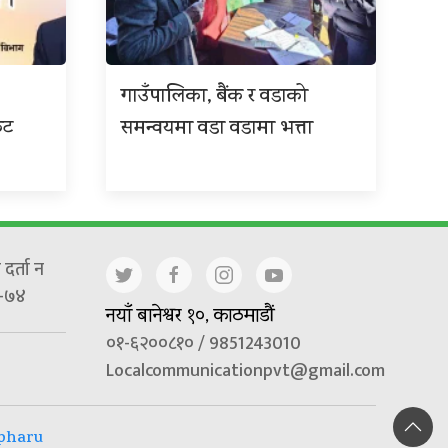
गाउँपालिका, बैंक र वडाको
कट
समन्वयमा वडा वडामा भत्ता
दर्ता न
-७४
नयाँ बानेश्वर १०, काठमाडौं
०१-६२००८१० / 9851243010
Localcommunicationpvt@gmail.com
pharu