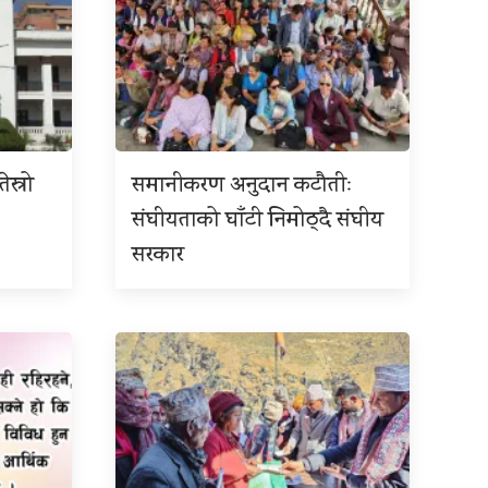
ेस्रो
समानीकरण अनुदान कटौतीः
संघीयताको घाँटी निमोठ्दै संघीय
सरकार