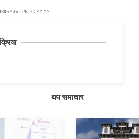
बैशाख २०७४, मंगलबार ००:००
क्रिया
थप समाचार