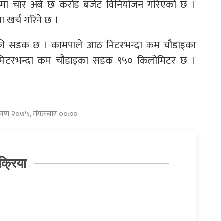
ू आवमा चार अर्ब छ करोड बजेट विनियोजन गरिएको छ ।
ा खर्च गरिने छ ।
्की सडक छ । कामपाले आठ मिटरभन्दा कम चौडाइका
आठ मिटरभन्दा कम चौडाइका सडक ९५० किलोमिटर छ ।
्रावण २०७५, मंगलबार ००:००
क्रिया