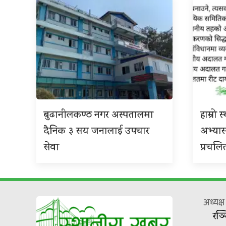
बुढानीलकण्ठ नगर अस्पतालमा
हाम्रो
दैनिक ३ सय जनालाई उपचार
अभ्या
सेवा
प्रचलि
अध्यक्
रञ्