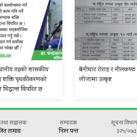
 स्थानीय तहको शासकीय
बेनीघाट रोराङ र नीलकण्ठ
स शक्ति पृथकीकरणको
लीजामा उत्कृष्ट
त सिद्धान्त विपरित छ
ष तथा सञ्चालक
सम्पादक
सूचना विभाग 
३२५/०७३
जित तामाङ
निरन पन्त