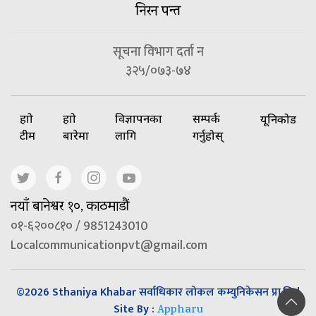
निरन पन्त
सूचना विभाग दर्ता न
३२५/०७३-७४
हाम्रो
हाम्रो
विज्ञापनका
सम्पर्क
यूनिकोड
टीम
बारेमा
लागि
गर्नुहोस्
नयाँ बानेश्वर १०, काठमाडौं
०१-६२००८१० / 9851243010
Localcommunicationpvt@gmail.com
©2026 Sthaniya Khabar सर्वाधिकार लोकल कम्युनिकेसन प्रा.लि |
Site By :
Appharu