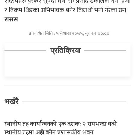
सदस्यहरु पुस्कर सुवेदी तथा रामप्रसाद ढकालले गंगा प्रजा
र विक्रम थिङको अभिभावक बनेर विद्यार्थी भर्ना गरेका छन् ।
रासस
प्रकाशित मिति : ५ बैशाख २०७५, बुधबार ००:००
प्रतिक्रिया
भर्खरै
स्थानीय तह कार्यान्वनको एक दशकः २ सयभन्दा बढी
स्थानीय तहमा अझै बनेन प्रशासकीय भवन