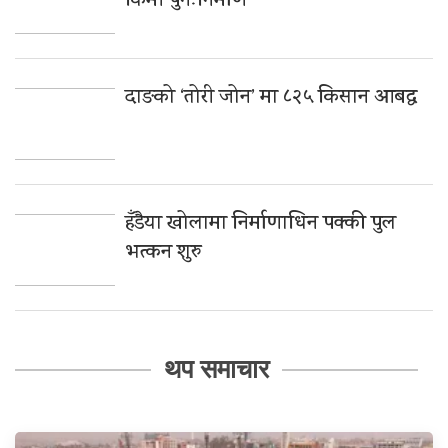
किमी पुनःनिर्माण
दाङको ‘तोरी जोन’ मा ८२५ किसान आबद्ध
हँडैया खोलामा निर्माणाधिन पक्की पुल
भत्कन शुरु
थप समाचार