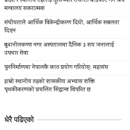
प्रदेश र स्थानीय तहलाई दूरसञ्चार रोयल्टी बाँडफाँट गर्न अर्थ
मन्त्रालय सकरात्मक
संघीयताले आर्थिक विकेन्द्रीकरण दियो, आर्थिक सबलता
दिएन
बुढानीलकण्ठ नगर अस्पतालमा दैनिक ३ सय जनालाई
उपचार सेवा
पुननिर्माणमा नेपालकै काठ प्रयोग गरियोस्ः महासंघ
हाम्रो स्थानीय तहको शासकीय अभ्यास शक्ति
पृथकीकरणको प्रचलित सिद्धान्त विपरित छ
धेरै पढिएको