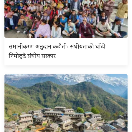
समानीकरण अनुदान कटौतीः संघीयताको घाँटी
निमोठ्दै संघीय सरकार