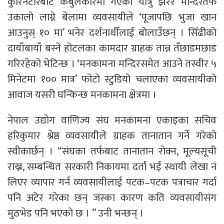
कुरिनटारबाट केबुलकारमा गएका यात्रु झरेर मन्दिरतर्फ
उकालो लाग्ने बेलामा व्यवसायीले ‘पूजापछि भुजा खान
आउनुस् १० मा’ भनेर दर्शनार्थीलाई बोलाउँछन् । सिँढीको
दायाँबायाँ बस्ने होटलका कामदार ग्राहक तान्न तँछाडमछाड
गरिरहेको भेटिन्छ । ‘मनकामना मन्दिरसमेत आउने तस्वीर ५
मिनेटमा १०० मात्र’ फोटो स्टुडियो चलाएका व्यवसायीको
आवाज यसरी घन्किन्छ मनकामना क्षेत्रमा ।
नेपाल उद्योग वाणिज्य संघ मनकामना एकाइका सचिव
हरिकुमार श्रेष्ठ व्यवसायीले ग्राहक तानातान गर्ने गरेको
स्वीकार्छन् । “संघका तर्फबाट तानातान रोक्न, मूल्यसूची
राख्न, सम्बन्धित सरकारी निकायमा दर्ता भई स्थायी लेखा नं
लिएर व्यापार गर्न व्यवसायीलाई पटक–पटक पत्राचार गर्दा
पनि अटेर गरेका छन् जस्का कारण कति व्यवसायीसंग
मुठभेड पनि भएको छ । ” उनी भन्छन् ।