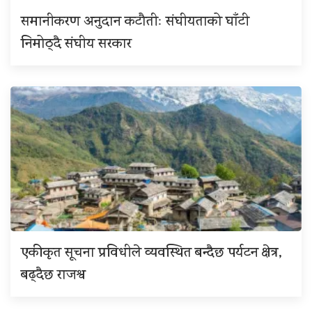
समानीकरण अनुदान कटौतीः संघीयताको घाँटी
निमोठ्दै संघीय सरकार
एकीकृत सूचना प्रविधीले व्यवस्थित बन्दैछ पर्यटन क्षेत्र,
बढ्दैछ राजश्व