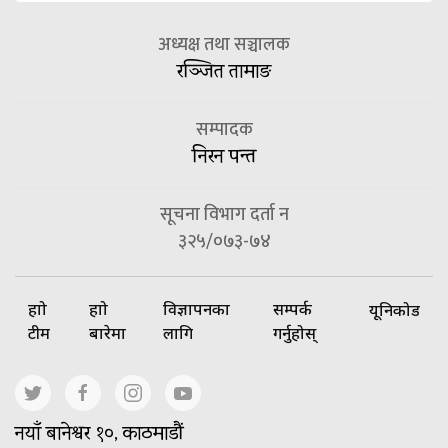
अध्यक्ष तथा सञ्चालक
रञ्जित तामाङ
सम्पादक
निरन पन्त
सूचना विभाग दर्ता न
३२५/०७३-७४
हाम्रो
हाम्रो
विज्ञापनका
सम्पर्क
यूनिकोड
टीम
बारेमा
लागि
गर्नुहोस्
नयाँ बानेश्वर १०, काठमाडौं