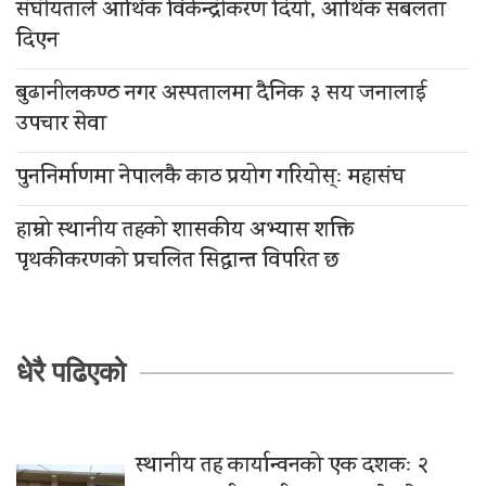
संघीयताले आर्थिक विकेन्द्रीकरण दियो, आर्थिक सबलता
दिएन
बुढानीलकण्ठ नगर अस्पतालमा दैनिक ३ सय जनालाई
उपचार सेवा
पुननिर्माणमा नेपालकै काठ प्रयोग गरियोस्ः महासंघ
हाम्रो स्थानीय तहको शासकीय अभ्यास शक्ति
पृथकीकरणको प्रचलित सिद्धान्त विपरित छ
धेरै पढिएको
स्थानीय तह कार्यान्वनको एक दशकः २