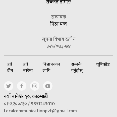
रञ्जित तामाङ
सम्पादक
निरन पन्त
सूचना विभाग दर्ता न
३२५/०७३-७४
हाम्रो
हाम्रो
विज्ञापनका
सम्पर्क
यूनिकोड
टीम
बारेमा
लागि
गर्नुहोस्
नयाँ बानेश्वर १०, काठमाडौं
०१-६२००८१० / 9851243010
Localcommunicationpvt@gmail.com