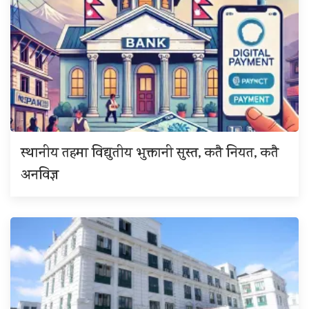
स्थानीय तहमा विद्युतीय भुक्तानी सुस्त, कतै नियत, कतै
अनविज्ञ