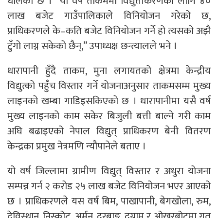
थालेको छ । “यो वर्ष ताकममा विद्युतीकरणका लागि ४०
लाख बजेट गाउँपालिकाले विनियोजन गरेको छ,
प्राधिकरणले के–कति बजेट विनियोजन गर्ने हो त्यसको अझै
टुँगो लाग्न सकेको छैन्,” उपाध्यक्ष छन्त्यालले भने ।
धारापानी हुँदै ताकम, मुना लगायतको क्षेत्रमा केन्द्रीय
विद्युत्को पहुँच विस्तार गर्ने योजनाअनुसार ताकमसम्म मुख्य
लाइनको खम्बा गाडिइसकिएको छ । धारापानीमा यसै वर्ष
मुख्य लाइनको काम सकेर बिजुली बत्ती बाल्ने गरी काम
अघि बढाइएको नेपाल विद्युत् प्राधिकरण बेनी वितरण
केन्द्रका प्रमुख नेत्रमणि न्यौपानेले बताए ।
यो वर्ष जिल्लामा ग्रामीण विद्युत् विस्तार र अधुरा योजना
सम्पन्न गर्न २ करोड २५ लाख बजेट विनियोजन भएर आएको
छ । प्राधिकरणले यस वर्ष बिम, पाखापानी, बेगखोला, रुम,
देविस्थान, निस्कोट, अर्मन, दरबाङ, दग्नाम र ओखरबोटमा गत