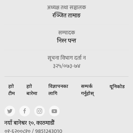
अध्यक्ष तथा सञ्चालक
रञ्जित तामाङ
सम्पादक
निरन पन्त
सूचना विभाग दर्ता न
३२५/०७३-७४
हाम्रो
हाम्रो
विज्ञापनका
सम्पर्क
यूनिकोड
टीम
बारेमा
लागि
गर्नुहोस्
नयाँ बानेश्वर १०, काठमाडौं
०१-६२००८१० / 9851243010