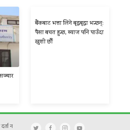
बैंकबाट भत्ता लिने बृद्धबृद्धा भन्छन्ः
पैसा बचत हुन्छ, ब्याज पनि पाउँदा
खुशी छौँ
रसञ्चार
दर्ता न