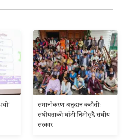
 भयो’
समानीकरण अनुदान कटौतीः
संघीयताको घाँटी निमोठ्दै संघीय
सरकार