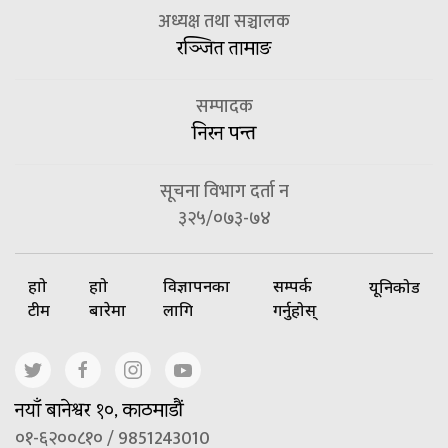
अध्यक्ष तथा सञ्चालक
रञ्जित तामाङ
सम्पादक
निरन पन्त
सूचना विभाग दर्ता न
३२५/०७३-७४
हाम्रो
हाम्रो
विज्ञापनका
सम्पर्क
यूनिकोड
टीम
बारेमा
लागि
गर्नुहोस्
नयाँ बानेश्वर १०, काठमाडौं
०१-६२००८१० / 9851243010