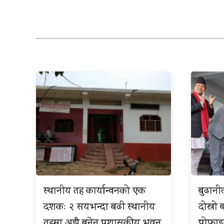
स्थानीय तह कार्यान्वनको एक
बुढान
दशकः २ सयभन्दा बढी स्थानीय
दोस्रो 
तहमा अझै बनेन प्रशासकीय भवन
प्रोफा