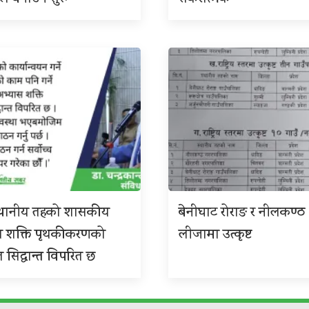
 स्थानीय तहको शासकीय
बेनीघाट रोराङ र नीलकण्ठ
स शक्ति पृथकीकरणको
लीजामा उत्कृष्ट
त सिद्धान्त विपरित छ