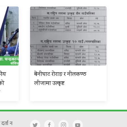
कीय
बेनीघाट रोराङ र नीलकण्ठ
को
लीजामा उत्कृष्ट
छ
दर्ता न