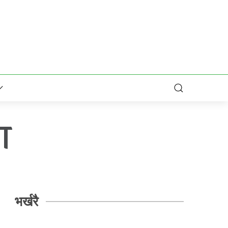
ण
भर्खरै