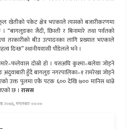
फलफूल खेतीको पकेट क्षेत्र भएकाले त्यसको बजारीकरणमा
स छ । “बागलुङका जैदी, छिस्ती र बिनामारे तथा पर्वतको
ल एवं तरकारीको बीउ उत्पादनका लागि प्रख्यात भएकाले
हत्व दिन्छ” स्थानीयवासी पौडेलले भने ।
नामारे–फलेवास दोस्रो हो । यसअघि कुश्मा–बलेवा जोड्ने
ाङ अदुवाबारी हुँदै बागलुङ नगरपालिका–१ रामरेखा जोड्ने
 भएको उक्त पुलमा एकै पटक ६०० देखि ७०० मानिस धान्ने
जनाएको छ ।
रासस
जेष्ठ २०७६, मंगलबार ००:००