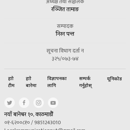
अध्यक्ष तथा सञ्चालक
रञ्जित तामाङ
सम्पादक
निरन पन्त
सूचना विभाग दर्ता न
३२५/०७३-७४
हाम्रो
हाम्रो
विज्ञापनका
सम्पर्क
यूनिकोड
टीम
बारेमा
लागि
गर्नुहोस्
नयाँ बानेश्वर १०, काठमाडौं
०१-६२००८१० / 9851243010