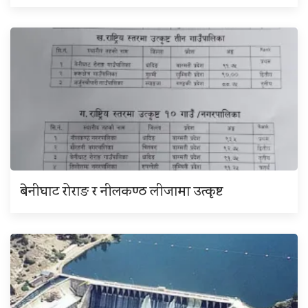
बेनीघाट रोराङ र नीलकण्ठ लीजामा उत्कृष्ट