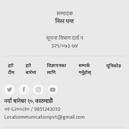
सम्पादक
निरन पन्त
सूचना विभाग दर्ता न
३२५/०७३-७४
हाम्रो
हाम्रो
विज्ञापनका
सम्पर्क
यूनिकोड
टीम
बारेमा
लागि
गर्नुहोस्
नयाँ बानेश्वर १०, काठमाडौं
०१-६२००८१० / 9851243010
Localcommunicationpvt@gmail.com