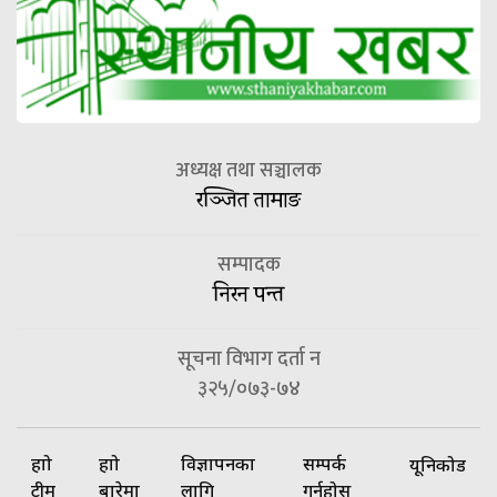
अध्यक्ष तथा सञ्चालक
रञ्जित तामाङ
सम्पादक
निरन पन्त
सूचना विभाग दर्ता न
३२५/०७३-७४
हाम्रो
हाम्रो
विज्ञापनका
सम्पर्क
यूनिकोड
टीम
बारेमा
लागि
गर्नुहोस्