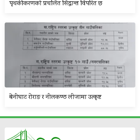
पृथकीकरणको प्रचलित सिद्धान्त विपरित छ
बेनीघाट रोराङ र नीलकण्ठ लीजामा उत्कृष्ट