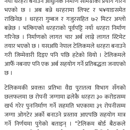
नयाँ धरहरा बनाउन आधुनिक निर्माण सामग्रीको प्रयोग गरिने
भएको छ । अब बन्ने धरहरामा लिफ्ट र भ¥याङसमेत
राखिनेछ । धरहरा गुम्बज र गजुरसहित ७२ मिटर अग्लो
बन्नेछ । भत्किएको धरहराको पूर्वपट्टि नयाँ धरहरा निर्माण
गरिनेछ । निर्माणको लागत चार अर्ब लाग्ने लागत स्टिमेट
तयार भएको छ । यसअघि नेपाल टेलिकमले धरहरा बनाउने
गरी जिम्मेवारी दिइए पनि पछि हटेको थियो । टेलिकमले
आफैँ नबनाए पनि एक अर्ब सहयोग गर्ने प्रतिबद्धता जनाएको
छ ।
टेलिकमकी प्रवक्ता प्रतिभा वैद्य पुरातत्व विभाग सँगको
छलफलमा छ रोपनी जग्गामा ढलेकै धरहरा ३० करोडसम्म
खर्च गरेर पुनःनिर्माण गर्ने सहमति भएकामा ३९ रोपनीसम्म
जग्गा ओगटेर अर्को बनाउने प्रस्ताव आएपछि सहयोग मात्र
गर्ने निर्णयमा पुगेको बताइन् । “टेलिकम बोर्ड बैठकले