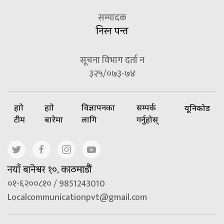
सम्पादक
निरन पन्त
सूचना विभाग दर्ता न
३२५/०७३-७४
हाम्रो
हाम्रो
विज्ञापनका
सम्पर्क
यूनिकोड
टीम
बारेमा
लागि
गर्नुहोस्
नयाँ बानेश्वर १०, काठमाडौं
०१-६२००८१० / 9851243010
Localcommunicationpvt@gmail.com