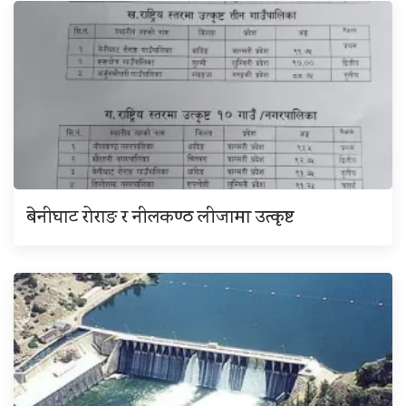
बेनीघाट रोराङ र नीलकण्ठ लीजामा उत्कृष्ट