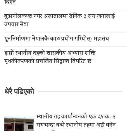
दिएन
बुढानीलकण्ठ नगर अस्पतालमा दैनिक ३ सय जनालाई
उपचार सेवा
पुननिर्माणमा नेपालकै काठ प्रयोग गरियोस्ः महासंघ
हाम्रो स्थानीय तहको शासकीय अभ्यास शक्ति
पृथकीकरणको प्रचलित सिद्धान्त विपरित छ
धेरै पढिएको
स्थानीय तह कार्यान्वनको एक दशकः २
सयभन्दा बढी स्थानीय तहमा अझै बनेन