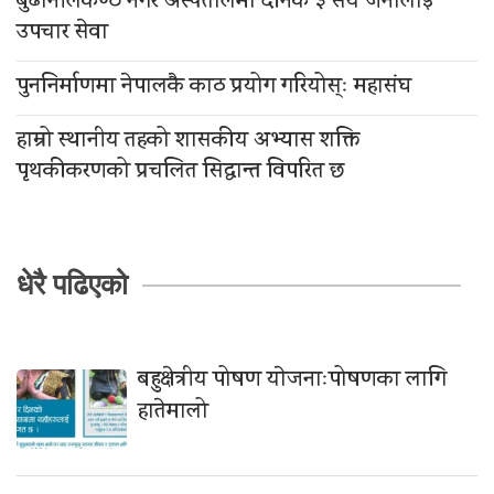
बुढानीलकण्ठ नगर अस्पतालमा दैनिक ३ सय जनालाई
उपचार सेवा
पुननिर्माणमा नेपालकै काठ प्रयोग गरियोस्ः महासंघ
हाम्रो स्थानीय तहको शासकीय अभ्यास शक्ति
पृथकीकरणको प्रचलित सिद्धान्त विपरित छ
धेरै पढिएको
बहुक्षेत्रीय पोषण याेजनाःपोषणका लागि
हातेमालो