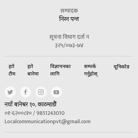
सम्पादक
निरन पन्त
सूचना विभाग दर्ता न
३२५/०७३-७४
हाम्रो
हाम्रो
विज्ञापनका
सम्पर्क
यूनिकोड
टीम
बारेमा
लागि
गर्नुहोस्
नयाँ बानेश्वर १०, काठमाडौं
०१-६२००८१० / 9851243010
Localcommunicationpvt@gmail.com