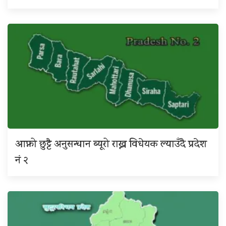
आफ्नो छुट्टै अनुसन्धान ब्यूरो राख्न विधेयक ल्याउँदै प्रदेश
नं २