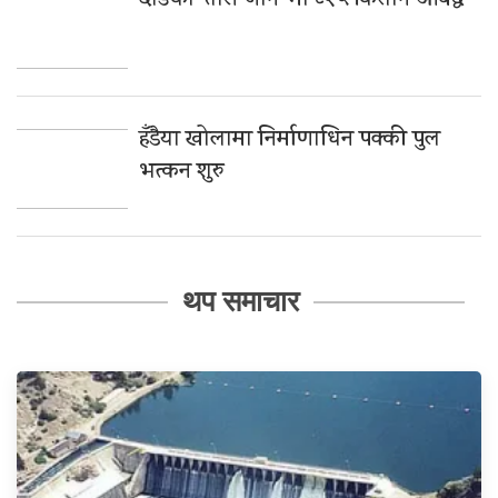
दाङको ‘तोरी जोन’ मा ८२५ किसान आबद्ध
हँडैया खोलामा निर्माणाधिन पक्की पुल
भत्कन शुरु
थप समाचार