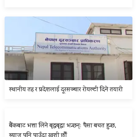
स्थानीय तह र प्रदेशलाई दूरसञ्चार रोयल्टी दिने तयारी
बैंकबाट भत्ता लिने बृद्धबृद्धा भन्छन्ः पैसा बचत हुन्छ,
ब्याज पनि पाउँदा खुशी छौँ