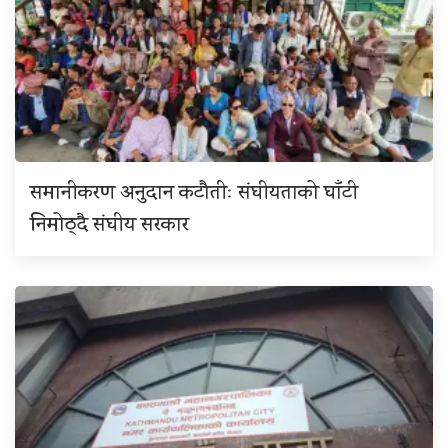
समानीकरण अनुदान कटौतीः संघीयताको घाँटी
निमोठ्दै संघीय सरकार