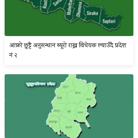
आफ्नो छुट्टै अनुसन्धान ब्यूरो राख्न विधेयक ल्याउँदै प्रदेश
नं २